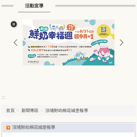
活動宣導
常用連結
友站連結
家長園地
學生園地
新聞專區
下載專區
校園植物
:::
課程評量
首頁
新聞專區
頂埔附幼桐花城堡報導
頂埔兒童
頂埔附幼桐花城堡報導
English