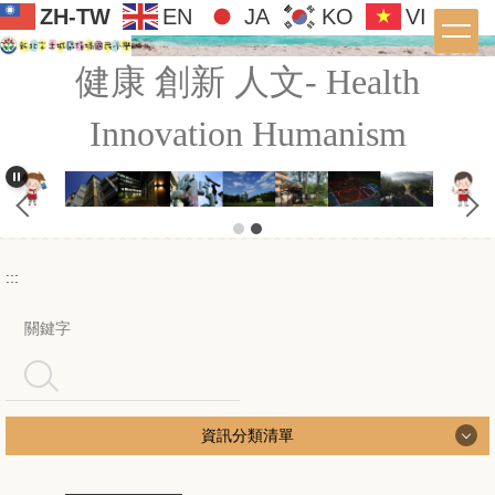
ZH-TW
EN
JA
KO
VI
跳
到
:::
主
健康 創新 人文- Health
要
內
Innovation Humanism
容
區
:::
搜尋
資訊分類清單
學校簡介