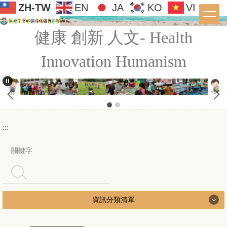
ZH-TW
EN
JA
KO
VI
跳
到
:::
主
健康 創新 人文- Health
要
內
Innovation Humanism
容
區
:::
搜尋
資訊分類清單
學校簡介