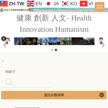
ZH-TW
EN
JA
KO
VI
跳
到
:::
主
健康 創新 人文- Health
要
內
Innovation Humanism
容
區
:::
搜尋
資訊分類清單
學校簡介