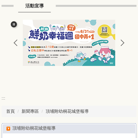
活動宣導
常用連結
友站連結
家長園地
學生園地
新聞專區
下載專區
校園植物
:::
課程評量
首頁
新聞專區
頂埔附幼桐花城堡報導
頂埔兒童
頂埔附幼桐花城堡報導
English