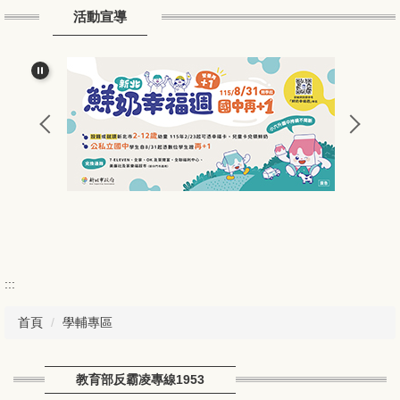
活動宣導
常用連結
友站連結
家長園地
學生園地
新聞專區
下載專區
校園植物
:::
課程評量
首頁
學輔專區
頂埔兒童
English
教育部反霸凌專線1953