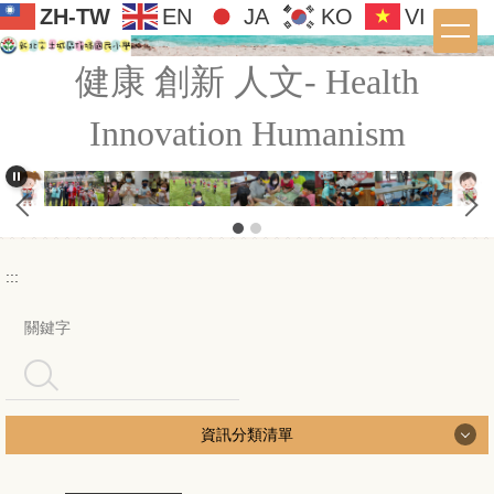
ZH-TW
EN
JA
KO
VI
跳
到
:::
主
健康 創新 人文- Health
要
內
Innovation Humanism
容
區
:::
搜尋
資訊分類清單
學校簡介